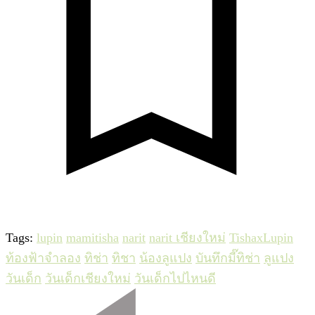
Tags:
lupin
mamitisha
narit
narit เชียงใหม่
TishaxLupin
ท้องฟ้าจำลอง
ทิช่า
ทิชา
น้องลูแปง
บันทึกมี๊ทิช่า
ลูแปง
วันเด็ก
วันเด็กเชียงใหม่
วันเด็กไปไหนดี
Post