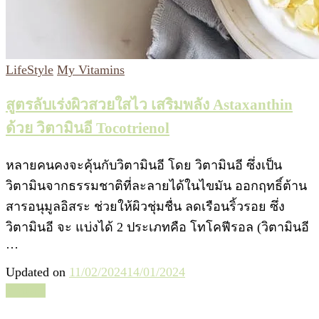
LifeStyle
My Vitamins
สูตรลับเร่งผิวสวยใสไว เสริมพลัง Astaxanthin
ด้วย วิตามินอี Tocotrienol
หลายคนคงจะคุ้นกับวิตามินอี โดย วิตามินอี ซึ่งเป็น
วิตามินจากธรรมชาติที่ละลายได้ในไขมัน ออกฤทธิ์ต้าน
สารอนุมูลอิสระ ช่วยให้ผิวชุ่มชื่น ลดเรือนริ้วรอย ซึ่ง
วิตามินอี จะ แบ่งได้ 2 ประเภทคือ โทโคฟีรอล (วิตามินอี
…
Updated on
11/02/2024
14/01/2024
อ่านต่อ