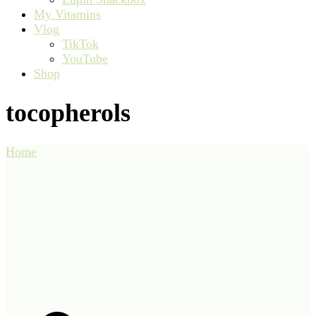
My Vitamins
Vlog
TikTok
YouTube
Shop
tocopherols
Home