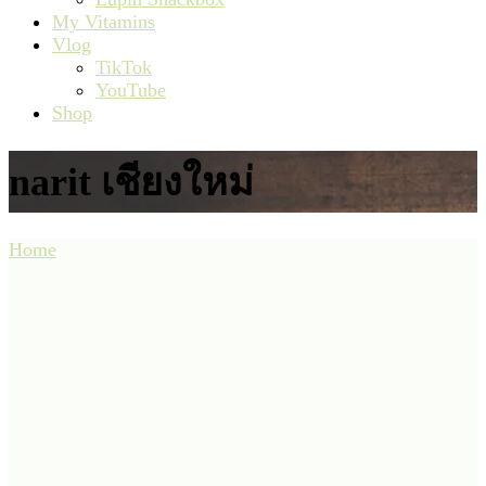
My Vitamins
Vlog
TikTok
YouTube
Shop
narit เชียงใหม่
Home