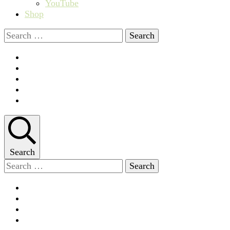
YouTube
Shop
Search
for:
Search
Search
for: