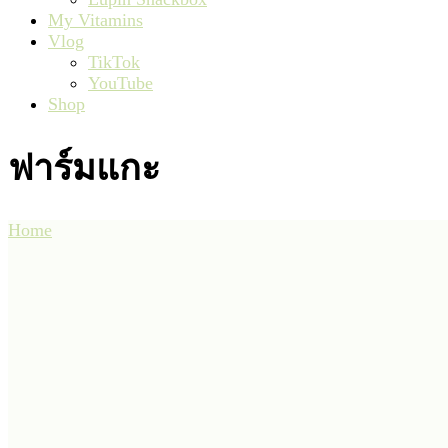
My Vitamins
Vlog
TikTok
YouTube
Shop
ฟาร์มแกะ
Home