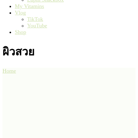
My Vitamins
Vlog
TikTok
YouTube
Shop
ผิวสวย
Home