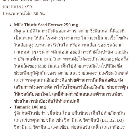
ขนาดบรรจุ : 90
1 หน่วยทานได้ : 30 วัน
Milk Thistle Seed Extract 250 mg
มีคุณสมบัติในการดึงพิษออกจากร่างกาย ซึ่งพิษเหล่านี้นี่เองที่
เป็นสาเหตุให้เกิดโรคต่างๆ มากมาย ไม่ว่าจะเป็น มะเร็ง ไขมัน
ในเลือดสูง เบาหวาน นิ่วในไต หรือความเสื่อมของเซลล์จาก
สาเหตุต่างๆ เช่น การดื่มแอลกอฮอล์ การทำคีโมบำบัด และอื่น
ๆ ปริมาณที่เหมาะสมในการทานคือไม่ควรเกิน 300 mg ต่อครั้ง
ในเมล็ดของ Milk Thistle เต็มไปด้วยสารสกัดไลโปฟีลิค ซึ่ง
ช่วยเพิ่มภูมิคุ้มกันของร่างกาย และช่วยลดความเครียดในเซลล์
และสรรพคุณเด่นอีกอย่างคือ
ช่วยต้านการเกิดพิษต่อตับ, ส่ง
เสริมการสังเคราะห์สารไรโบโซมอาร์เอ็นเอในตับ, ช่วยกระตุ้น
ให้เซลล์ตับงอกใหม่, ฤทธิ์ต้านการอักเสบและต้านการแพ้ยา,
ช่วยในการปกป้องตับให้ทำงานปกติ
Tumaric 100 mg
รู้จักกันดีในชื่อว่า ขมิ้นชัน โดย ขมิ้นชันจะเต็มไปด้วยวิตามิน
และแร่ธาตุหลายชนิด เช่น วิตามิน A วิตามินบี (B1, B2, B3)
วิตามิน C วิตามิน E แคลเซียม ฟอสฟอรัส เหล็ก และเกลือแร่