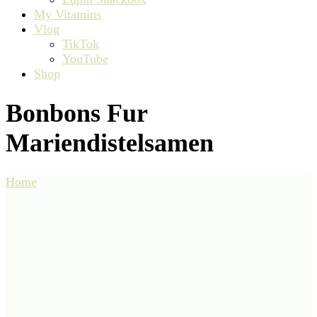
My Vitamins
Vlog
TikTok
YouTube
Shop
Bonbons Fur
Mariendistelsamen
Home