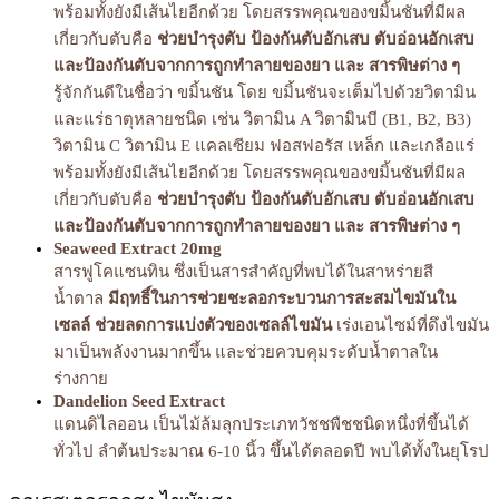
พร้อมทั้งยังมีเส้นไยอีกด้วย โดยสรรพคุณของขมิ้นชันที่มีผล
เกี่ยวกับตับคือ
ช่วยบำรุงตับ ป้องกันตับอักเสบ ตับอ่อนอักเสบ
และป้องกันตับจากการถูกทำลายของยา และ สารพิษต่าง ๆ
รู้จักกันดีในชื่อว่า ขมิ้นชัน โดย ขมิ้นชันจะเต็มไปด้วยวิตามิน
และแร่ธาตุหลายชนิด เช่น วิตามิน A วิตามินบี (B1, B2, B3)
วิตามิน C วิตามิน E แคลเซียม ฟอสฟอรัส เหล็ก และเกลือแร่
พร้อมทั้งยังมีเส้นไยอีกด้วย โดยสรรพคุณของขมิ้นชันที่มีผล
เกี่ยวกับตับคือ
ช่วยบำรุงตับ ป้องกันตับอักเสบ ตับอ่อนอักเสบ
และป้องกันตับจากการถูกทำลายของยา และ สารพิษต่าง ๆ
Seaweed Extract 20mg
สารฟูโคแซนทิน ซึ่งเป็นสารสำคัญที่พบได้ในสาหร่ายสี
น้ำตาล
มีฤทธิ์ในการช่วยชะลอกระบวนการสะสมไขมันใน
เซลล์ ช่วยลดการแบ่งตัวของเซลล์ไขมัน
เร่งเอนไซม์ที่ดึงไขมัน
มาเป็นพลังงานมากขึ้น และช่วยควบคุมระดับน้ำตาลใน
ร่างกาย
Dandelion Seed Extract
แดนดิไลออน เป็นไม้ล้มลุกประเภทวัชชพืชชนิดหนึ่งที่ขึ้นได้
ทั่วไป ลำต้นประมาณ 6-10 นิ้ว ขึ้นได้ตลอดปี พบได้ทั้งในยุโรป